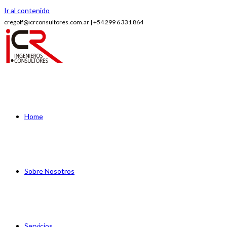
Ir al contenido
cregolf@icrconsultores.com.ar | +54 299 6 331 864
Home
Sobre Nosotros
Servicios