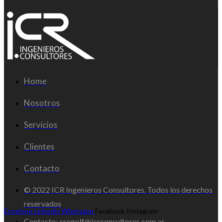
Home
Nosotros
Servicios
Clientes
Contacto
© 2022 ICR Ingenieros Consultores. Todos los derechos
reservados
Envelope
Linkedin
Whatsapp
Facebook
Instagram
Contacto: cregolf@icrconsultores.com.ar