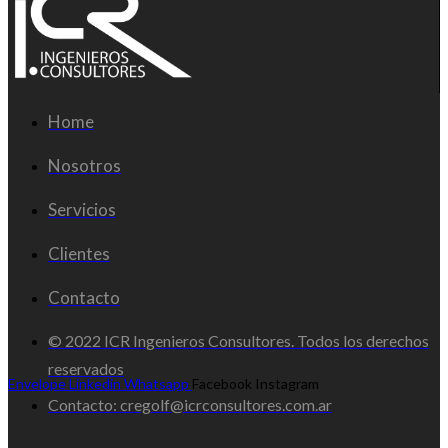
Home
Nosotros
Servicios
Clientes
Contacto
© 2022 ICR Ingenieros Consultores. Todos los derechos
reservados
Envelope
Linkedin
Whatsapp
Facebook
Instagram
Contacto: cregolf@icrconsultores.com.ar