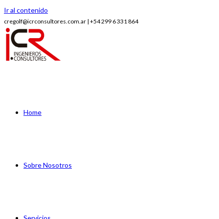
Ir al contenido
cregolf@icrconsultores.com.ar | +54 299 6 331 864
Home
Sobre Nosotros
Servicios